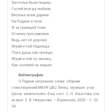
Застолья были пышны
Гостей всегда любили,
Веселье всем дарили.
На Родине я пела
И за границей тоже
Отчизну прославляла
Ведь нет её дороже.
Играй и пой Надежда
Пока душа, как прежде.
Играй и пой ты звонко,
Как соловей на зорьке.
Библиография
О Родине негромкие слова: сборник
стихотворений/
МБУК ЦБС Липец. муницип. р-на
Центр. межпоселен. б-ка; сост. С. Н. Хлыстова; отв.
за вып. Е. В. Некрасова. – Боринское, 2020 .- С.
53-
54.