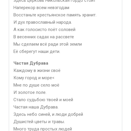
Здесь церковь Никольская гордо стоит
Наперекор всем невзгодам
Восстаньте крестьянское память хранит.
И дух православный народа.
А как голосисто поёт соловей
В весенних садах на рассвете
Мы сделаем всё ради этой земли
Её сберегут наши дети.
Частая Дубрава
Каждому в жизни своё
Кому город и море<
Мне по душе село моё
И золотое поле.
Стало судьбою твоей и моей
Частая наша Дубрава.
Здесь небо синей, и люди добрей
Душистей цветы и травы.
Много труда простых людей